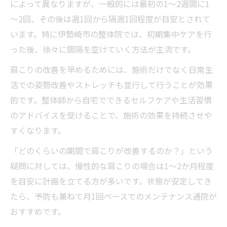
によって異なりますが、一般的には最初の1～2週間に1
～2回、その後は週1回から隔週1回程度が目安とされて
います。特に伊勢崎市の整体院では、初期集中ケアを行
った後、徐々に間隔を空けていく方法が主流です。
肩こりの改善を早めるためには、施術だけでなく日常生
活での姿勢改善やストレッチも並行して行うことが効果
的です。整体師から自宅でできるセルフケアや生活習慣
のアドバイスを受けることで、施術の効果を持続させや
すくなります。
「どのくらいの期間で肩こりが改善するのか？」という
疑問に対しては、慢性的な肩こりの場合は1～2か月程度
を目安に計画を立てる方が多いです。状態が安定してき
たら、予防も兼ねて月1回ペースでのメンテナンス通院が
おすすめです。