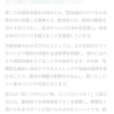
肩こり整体で体質改善を目指すプロセス
肩こりの根本改善を目指すには、整体施術だけでなく体
質自体の見直しも重要です。整体院では、筋肉の緊張を
ほぐすだけでなく、血流やリンパの流れを促進し、身体
全体のバランスを整えることを重視しています。
体質改善のためのプロセスとしては、まず初回のカウン
セリングで現状の体調や生活習慣を把握し、個々に合わ
せた通院計画を立てることから始まります。その後、定
期的な施術と自宅でできるストレッチや体操の指導を受
けることで、筋肉や関節の柔軟性が向上し、肩こりしに
くい身体づくりが可能となります。
例えば「肩こりがひどい時、どこに行くべき？」と悩む
方には、整体院での体質改善プランを提案し、無理なく
続けられるサポートが受けられるのがメリットです。数