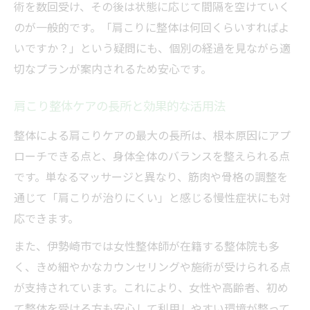
術を数回受け、その後は状態に応じて間隔を空けていく
のが一般的です。「肩こりに整体は何回くらいすればよ
いですか？」という疑問にも、個別の経過を見ながら適
切なプランが案内されるため安心です。
肩こり整体ケアの長所と効果的な活用法
整体による肩こりケアの最大の長所は、根本原因にアプ
ローチできる点と、身体全体のバランスを整えられる点
です。単なるマッサージと異なり、筋肉や骨格の調整を
通じて「肩こりが治りにくい」と感じる慢性症状にも対
応できます。
また、伊勢崎市では女性整体師が在籍する整体院も多
く、きめ細やかなカウンセリングや施術が受けられる点
が支持されています。これにより、女性や高齢者、初め
て整体を受ける方も安心して利用しやすい環境が整って