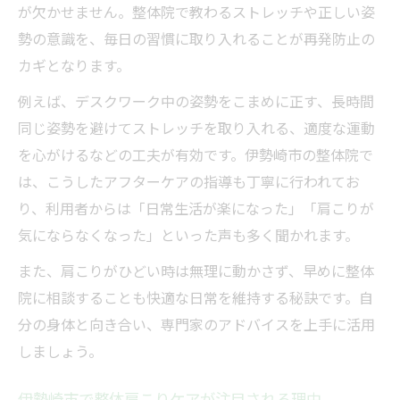
が欠かせません。整体院で教わるストレッチや正しい姿
勢の意識を、毎日の習慣に取り入れることが再発防止の
カギとなります。
例えば、デスクワーク中の姿勢をこまめに正す、長時間
同じ姿勢を避けてストレッチを取り入れる、適度な運動
を心がけるなどの工夫が有効です。伊勢崎市の整体院で
は、こうしたアフターケアの指導も丁寧に行われてお
り、利用者からは「日常生活が楽になった」「肩こりが
気にならなくなった」といった声も多く聞かれます。
また、肩こりがひどい時は無理に動かさず、早めに整体
院に相談することも快適な日常を維持する秘訣です。自
分の身体と向き合い、専門家のアドバイスを上手に活用
しましょう。