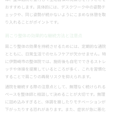
おすすめします。具体的には、デスクワーク中の姿勢チ
ェックや、同じ姿勢が続かないようにこまめな休憩を取
り入れることがポイントです。
肩こり整体の効果的な継続方法と注意点
肩こり整体の効果を持続させるためには、定期的な通院
とともに、日常生活でのセルフケアが欠かせません。特
に伊勢崎市の整体院では、施術後も自宅でできるストレ
ッチや体操を提案しているところが多く、これを習慣化
することで肩こりの再発リスクを抑えられます。
通院を継続する際の注意点として、無理なく続けられる
ペースを整体師と相談して決めることが大切です。無理
に詰め込みすぎると、体調を崩したりモチベーションが
下がったりする恐れがあります。また、症状が急に悪化