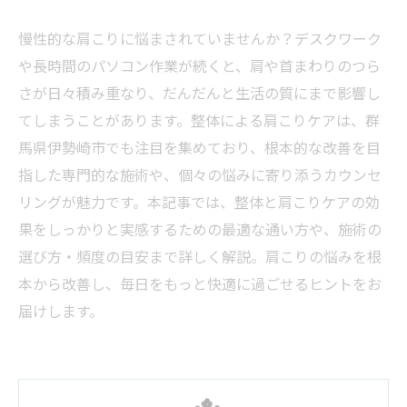
慢性的な肩こりに悩まされていませんか？デスクワーク
や長時間のパソコン作業が続くと、肩や首まわりのつら
さが日々積み重なり、だんだんと生活の質にまで影響し
てしまうことがあります。整体による肩こりケアは、群
馬県伊勢崎市でも注目を集めており、根本的な改善を目
指した専門的な施術や、個々の悩みに寄り添うカウンセ
リングが魅力です。本記事では、整体と肩こりケアの効
果をしっかりと実感するための最適な通い方や、施術の
選び方・頻度の目安まで詳しく解説。肩こりの悩みを根
本から改善し、毎日をもっと快適に過ごせるヒントをお
届けします。