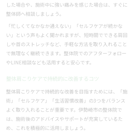
した場合や、施術中に強い痛みを感じた場合は、すぐに
整体師へ相談しましょう。
「忙しくてなかなか通えない」「セルフケアが続かな
い」という声もよく聞かれますが、短時間でできる肩回
しや首のストレッチなど、手軽な方法を取り入れること
で無理なく継続できます。整体院でのアフターフォロー
やLINE相談なども活用すると安心です。
整体肩こりケアで持続的に改善するコツ
整体肩こりケアで持続的な改善を目指すためには、「施
術」「セルフケア」「生活習慣改善」の3つをバランス
よく取り入れることが重要です。伊勢崎市の整体院で
は、施術後のアドバイスやサポートが充実しているた
め、これを積極的に活用しましょう。