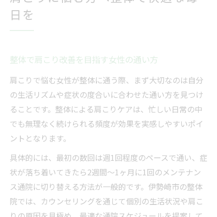
根本改善を目指す整体肩こりケアのポイント
日を
整体肩こり根本改善の施術アプローチとは
肩こり整体で体質改善を目指すプロセス
整体肩こりケアで再発防止を目指す方法
整体で肩こり改善を目指す女性の通い方
肩こり整体ケアの長所と効果的な活用法
肩こりで悩む女性が整体に通う際、まず大切なのは自分
整体肩こり施術と生活習慣見直しの関係
の生活リズムや症状の度合いに合わせた通い方を見つけ
整体と肩こり対策の違いを知る新常識
ることです。整体による肩こりケアは、忙しい日常の中
整体と肩こりマッサージの違いを徹底解説
でも無理なく続けられる頻度が効果を実感しやすいポイ
肩こりに整体が選ばれる理由と比較ポイン
ントとなります。
ト
具体的には、最初の数回は週1回程度のペースで通い、症
整体肩こりケアと自己流対策の違いは何か
状が落ち着いてきたら2週間～1ヶ月に1回のメンテナン
肩こり対策に整体がもたらす本質的な効果
ス通院に切り替える方法が一般的です。伊勢崎市の整体
院では、カウンセリングを通じて個別の生活状況や肩こ
整体肩こりケアを選ぶべきタイミングとは
りの原因を見極め、最適な通院スケジュールを提案して