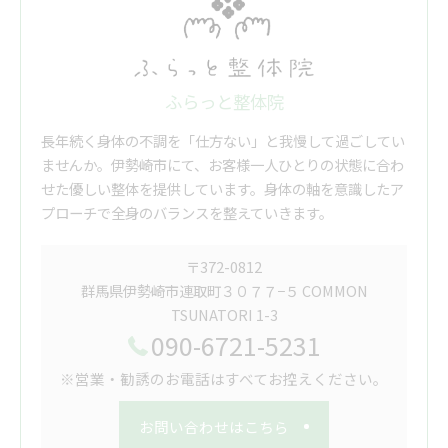
ふらっと整体院
長年続く身体の不調を「仕方ない」と我慢して過ごしてい
ませんか。伊勢崎市にて、お客様一人ひとりの状態に合わ
せた優しい整体を提供しています。身体の軸を意識したア
プローチで全身のバランスを整えていきます。
〒372-0812
群馬県伊勢崎市連取町３０７７−５ COMMON
TSUNATORI 1-3
090-6721-5231
※営業・勧誘のお電話はすべてお控えください。
お問い合わせはこちら