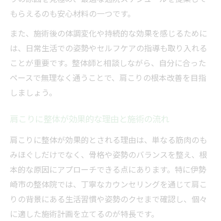
肩こり解消には何回整体に通うべきか
もらえるのも安心材料の一つです。
整体肩こりケアは何回通えば効果を実感で
きる？
また、施術後の体調変化や持続的な効果を感じるために
は、日常生活での姿勢やセルフケアの指導も取り入れる
肩こり整体の通院頻度と改善までの目安
ことが重要です。整体師と相談しながら、自分に合った
整体肩こりケアの回数と早期実感のポイン
ペースで無理なく通うことで、肩こりの根本改善を目指
ト
しましょう。
肩こり整体の効果的な継続方法と注意点
整体肩こりケアで持続的に改善するコツ
肩こりに整体が効果的な理由と施術の流れ
伊勢崎市で評判の整体肩こりケア事情
肩こりに整体が効果的とされる理由は、単なる筋肉のも
伊勢崎市で選ばれる整体肩こりケアの特徴
みほぐしだけでなく、骨格や姿勢のバランスを整え、根
整体肩こりケアの口コミやレビューの見方
本的な原因にアプローチできる点にあります。特に伊勢
女性向け整体肩こりケアの人気ポイント
崎市の整体院では、丁寧なカウンセリングを通じて肩こ
整体肩こりケアの料金相場と選び方のコツ
りの背景にある生活習慣や姿勢のクセまで確認し、個々
に適した施術計画を立てるのが特長です。
伊勢崎市で整体肩こりケアに期待される効