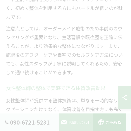
く、初めて整体を利用する方にもハードルが低いのが魅
力です。
注意点としては、オーダーメイド施術のため事前のカウ
ンセリングが重要となり、生活習慣や既往歴を正確に伝
えることが、より効果的な整体につながります。また、
施術後のアフターケアや自宅でのセルフケア方法につい
ても、女性スタッフが丁寧に説明してくれるため、安心
して通い続けることができます。
女性整体師の整体で実感できる体質改善効果
女性整体師が提供する整体技術は、単なる一時的なリラ
クゼーションだけでなく、体質改善を目指す方にも高く
評価されています。特に、産後の骨盤矯正や冷え性、慢
090-6721-5231
お問い合わせ
ご予約
性的な肩こり・腰痛など、女性のライフステージに合わ