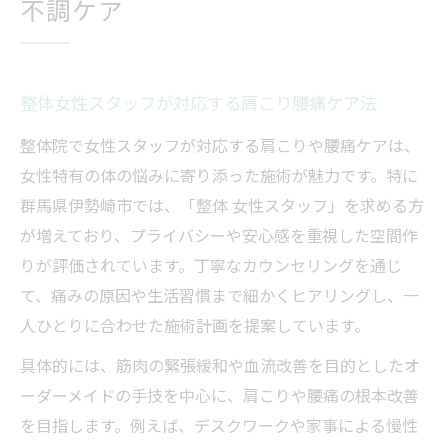
不調ケア
整体女性スタッフが対応する肩こり腰痛ケア法
整体院で女性スタッフが対応する肩こりや腰痛ケアは、
女性特有の体の悩みに寄り添った施術が魅力です。特に
群馬県伊勢崎市では、「整体 女性スタッフ」を求める方
が増えており、プライバシーや安心感を重視した空間作
りが評価されています。丁寧なカウンセリングを通じ
て、痛みの原因や生活習慣まで細かくヒアリングし、一
人ひとりに合わせた施術計画を提案しています。
具体的には、筋肉の緊張緩和や血流改善を目的としたオ
ーダーメイドの手技を中心に、肩こりや腰痛の根本改善
を目指します。例えば、デスクワークや家事による慢性