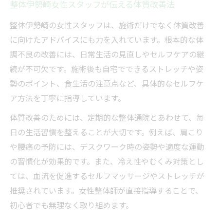
整体伊勢崎女性スタッフが伝える体質改善法
整体伊勢崎の女性スタッフは、施術だけでなく体質改善
に向けたアドバイスにも力を入れています。根本的な体
調不良の改善には、日常生活の見直しやセルフケアの継
続が不可欠です。施術後も自宅でできるストレッチや姿
勢のポイント、食生活の注意点など、具体的なセルフケ
ア方法を丁寧に指導しています。
体質改善のためには、定期的な整体通院とあわせて、毎
日の生活習慣を整えることが大切です。例えば、肩こり
や腰痛の予防には、デスクワーク時の姿勢や適度な運動
の習慣化が効果的です。また、冷え性やむくみ対策とし
ては、血流を促進するセルフマッサージやストレッチが
推奨されています。女性整体師が直接指導することで、
初心者でも無理なく取り組めます。