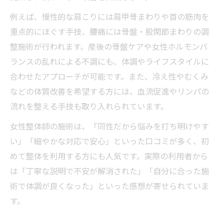
例えば、慢性的な肩こりには肩甲骨まわりや首の筋肉を
重点的にほぐす手技、腰痛には骨盤・股関節まわりの調
整施術が行われます。産後の骨盤ケアや女性ホルモンバ
ランスの乱れによる不調にも、体調やライフスタイルに
合わせたアプローチが可能です。また、冷え性やむくみ
などの体質改善を希望する方には、血流促進やリンパの
流れを整える手技も取り入れられています。
女性整体師の施術は、「同性だから悩みを打ち明けやす
い」「細やかな対応で安心」といった口コミが多く、初
めて整体を利用する方にも人気です。実際の利用者から
は「丁寧な説明で不安が解消された」「自分に合った施
術で体調が良くなった」といった感想が寄せられていま
す。