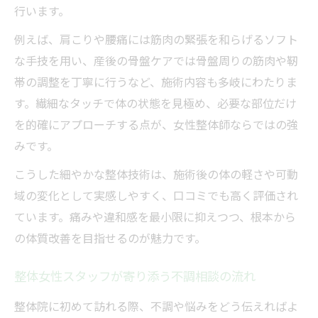
行います。
整体伊勢崎女性スタッフが重視する痛みの
少ない施術
例えば、肩こりや腰痛には筋肉の緊張を和らげるソフト
女性整体師の技術で実感する体の変化とは
な手技を用い、産後の骨盤ケアでは骨盤周りの筋肉や靭
整体女性スタッフが選ばれる理由と実績例
帯の調整を丁寧に行うなど、施術内容も多岐にわたりま
す。繊細なタッチで体の状態を見極め、必要な部位だけ
オーダーメイド施術がもたらす体の変化を実感
を的確にアプローチする点が、女性整体師ならではの強
整体女性スタッフが行う完全オーダーメイ
みです。
ド施術
こうした細やかな整体技術は、施術後の体の軽さや可動
女性整体師の整体で実感できる体質改善効
域の変化として実感しやすく、口コミでも高く評価され
果
ています。痛みや違和感を最小限に抑えつつ、根本から
整体伊勢崎女性スタッフによる変化を感じ
の体質改善を目指せるのが魅力です。
る施術例
整体女性スタッフが提案する個別ケアの流
整体女性スタッフが寄り添う不調相談の流れ
れ
整体院に初めて訪れる際、不調や悩みをどう伝えればよ
女性整体師の技術で体が変わる実例紹介