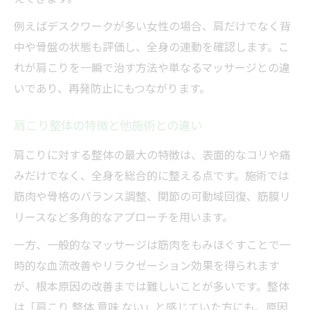
整体の視点で自宅肩こりセルフケア徹底解
説
例えばデスクワークが多い女性の場合、肩だけでなく背
中や骨盤の状態も評価し、全身の連動を確認します。こ
肩こり整体ストレッチの正しいやり方
れが肩こりを一瞬で治す方法や単なるマッサージとの違
肩こり解消法10秒でできる簡単整体術
いであり、再発防止にもつながります。
自宅で肩こり整体効果を高める習慣作り
肩こりを一瞬で治す整体セルフケア実践法
肩こり整体の特徴と他施術との違い
肩こりのゴリゴリ原因に迫る方法
肩こりに対する整体の最大の特徴は、表面的なコリや痛
肩こり整体でゴリゴリの正体を理解する
みだけでなく、全身を総合的に整える点です。施術では
整体視点で肩こりゴリゴリ解消法を紹介
筋肉や骨格のバランス調整、関節の可動域回復、筋膜リ
肩こり整体で筋膜癒着をほぐす方法
リースなど多角的なアプローチを用います。
ゴリゴリ肩こりに効く整体的アプローチ
一方、一般的なマッサージは筋肉をもみほぐすことで一
肩こり整体で血流改善する理由を解説
時的な血流改善やリラクゼーション効果を得られます
肩こり再発を防ぐ整体的生活習慣
が、根本原因の改善までは難しいことが多いです。整体
は「肩こり 整体 意味 ない」と感じていた方にも、原因
整体視点で肩こり再発予防の生活習慣