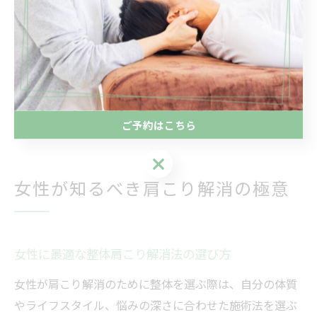
持続させやすくなります。
実際に、整体施術後に姿勢指導やストレッチの習慣化を
取り入れた女性からは「以前より肩こりが起こりにくく
なった」との声も多く、セルフケアとの併用が再発防止
につながります。自分に合った方法を見つけ、継続的な
ご予約はこちら
ケアを心がけましょう。
ご予約はこちら
女性が知るべき肩こり解消の極意
女性に最適な整体肩こり解消法の選び方
女性が肩こり解消のために整体を選ぶ際は、自分の体質
やライフスタイル、悩みの深さに合わせた施術法を選ぶ