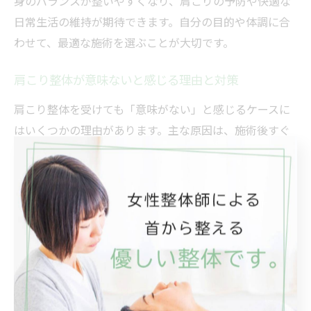
身のバランスが整いやすくなり、肩こりの予防や快適な
日常生活の維持が期待できます。自分の目的や体調に合
わせて、最適な施術を選ぶことが大切です。
肩こり整体が意味ないと感じる理由と対策
肩こり整体を受けても「意味がない」と感じるケースに
はいくつかの理由があります。主な原因は、施術後すぐ
に元の生活習慣に戻ってしまうことや、根本原因へのア
プローチが不十分な場合です。また、施術内容が自分の
症状や体質に合っていない場合も、効果を実感しにくく
なります。
対策としては、整体師としっかりコミュニケーションを
取り、症状や生活スタイルに合わせた施術やアドバイス
を受けることが重要です。さらに、日常生活での姿勢改
善や簡単なセルフケアを継続することで、整体の効果を