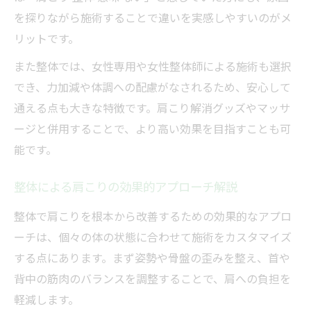
を探りながら施術することで違いを実感しやすいのがメ
肩こり整体後の日常ケアで大切なこと
リットです。
肩こりが整体で治る人の共通習慣とは
また整体では、女性専用や女性整体師による施術も選択
女性向け肩こり整体的デスクワーク改善法
でき、力加減や体調への配慮がなされるため、安心して
肩こり整体とセルフケアの組み合わせ効果
通える点も大きな特徴です。肩こり解消グッズやマッサ
ージと併用することで、より高い効果を目指すことも可
能です。
整体による肩こりの効果的アプローチ解説
整体で肩こりを根本から改善するための効果的なアプロ
ーチは、個々の体の状態に合わせて施術をカスタマイズ
する点にあります。まず姿勢や骨盤の歪みを整え、首や
背中の筋肉のバランスを調整することで、肩への負担を
軽減します。