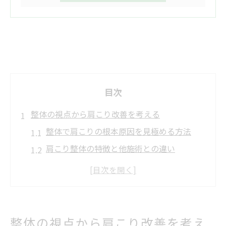
目次
整体の視点から肩こり改善を考える
整体で肩こりの根本原因を見極める方法
肩こり整体の特徴と他施術との違い
整体による肩こりの効果的アプローチ解説
肩こり整体が女性におすすめな理由
肩こりが整体で治る仕組みを解説
肩こりと整体の違いを徹底比較
整体の視点から肩こり改善を考え