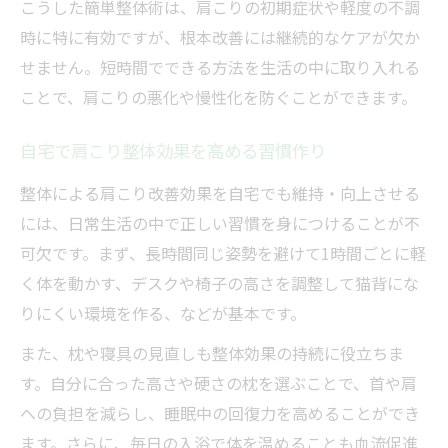
こうした簡単整体術は、肩こりの初期症状や軽度の不調
時に特に有効ですが、根本改善には継続的なケアが欠か
せません。短時間でできる方法を生活の中に取り入れる
ことで、肩こりの悪化や慢性化を防ぐことができます。
自宅で肩こり整体効果を高める習慣作り
整体による肩こり改善効果を自宅でも維持・向上させる
には、日常生活の中で正しい習慣を身につけることが不
可欠です。まず、長時間同じ姿勢を避けて1時間ごとに軽
く体を動かす、デスクや椅子の高さを調整して猫背にな
りにくい環境を作る、などが基本です。
また、枕や寝具の見直しも整体効果の持続に役立ちま
す。自分に合った高さや硬さの枕を選ぶことで、首や肩
への負担を減らし、睡眠中の回復力を高めることができ
ます。さらに、毎日の入浴で体を温めることも血流促進