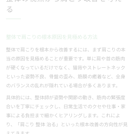
肩こり整体とマッサージの効果的な違い
る
整体で肩こりは本当に治るのか検証
肩こり整体とマッサージどっちがいいのか
整体の肩こり解消法とリラクゼーション比
整体で肩こりの根本原因を見極める方法
較
整体で肩こりを根本から改善するには、まず肩こりの本
肩こり整体が意味ないと感じる理由と対策
当の原因を見極めることが重要です。単に肩や首の筋肉
女性が知るべき肩こり解消の極意
が硬くなっているだけでなく、猫背やストレートネック
女性に最適な整体肩こり解消法の選び方
といった姿勢不良、骨盤の歪み、筋膜の癒着など、全身
肩こり整体女性向け施術のポイント解説
のバランスの乱れが隠れている場合が多くあります。
女性の肩こりに整体が効果的な理由
具体的には、整体師が姿勢や関節の動き、筋肉の緊張度
女性専用肩こり整体のメリットと注意点
合いを丁寧にチェックし、日常生活でのクセや仕事・家
事による負担まで細かくヒアリングします。これによ
整体で肩こりを根本改善する極意とは
り、「肩こり 整体 治る」といった根本改善の方向性が見
自宅でできる肩こり整体セルフケア
えてきます。