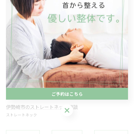
TEL 090-6721-5231
flat.seitai.gnm@gmail.com
LINE 「@pfw0590o」で検索
———————————
#群馬イベント
#前橋イベント
#伊勢崎整体
#ストレートネック
ご予約はこちら
伊勢崎市のストレートネック相談
ご予約はこちら
ストレートネック