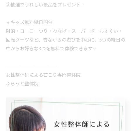
③抽選でうれしい景品をプレゼント！
🔸キッズ無料縁日開催
射的・ヨーヨ一つり・わなげ・スーパーボールすくい・
回転ダーツなど、昔ながらの遊びを中心に、5つの縁日の
中からお好きな3つを無料で体験できます✨
———————————
女性整体師による首こり専門整体院
ふらっと整体院
〒372-0812
群馬県伊勢崎市連取町3077-5
COMMON TSUNATORI 1-3