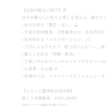
【出店内容のご紹介】🌈
日々の暮らしに彩りと癒しを添える、選りす
• 自分を知る「鑑定・占い」 🔮
• 手相や四柱推命、子宮推命など、生年月日
• 体を労わる「リラクゼーション」 💆‍♀️
• プロによるアイケア、耳つぼジュエリー、
• 暮らしを彩る「体験・販売」 ✨
• 丁寧に作られたハンドメイドアクセサリー
• お食事・お土産 🍴
• 会場内では、アメイジングカフェメニューを
【ふらっと整体院出店内容】
首こり改善整体 15分1,000円
DMにてご予約可能です◎