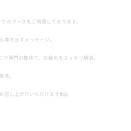
ぐりのブースをご用意しております。
から導き出すメッセージ。
首こり専門の整体で、お疲れをスッキリ解消。
の販売。
お召し上がりいただけます❣️🤗