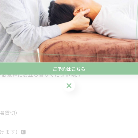
て「Musuhiマルシェ」開催✨
ご予約はこちら
お気軽にお立ち寄りください🤗♫
ご予約はこちら
会場貸切）
ます）🅿️