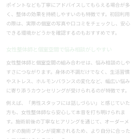
ポイントなども丁寧にアドバイスしてもらえる場合が多
く、整体の効果を持続しやすいのも特徴です。初回利用
の際は、実際の個室の写真や口コミをチェックし、安心
できる環境かどうかを確認するのもおすすめです。
女性整体師と個室空間で悩み相談がしやすい
女性整体師と個室空間の組み合わせは、悩み相談のしや
すさにつながります。身体の不調だけでなく、生活習慣
やストレス、ホルモンバランスの変化など、幅広い悩み
に寄り添うカウンセリングが受けられるのが特徴です。
例えば、「男性スタッフには話しづらい」と感じていた
方も、女性整体師なら安心して本音を打ち明けられま
す。施術前後の丁寧なヒアリングを通じて、オーダーメ
イドの施術プランが提案されるため、より自分に合った