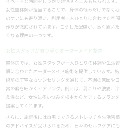
イベートな時間をしっかり確保する工夫も見られます。
女性整体師が担当することで、身体の悩みだけでなく心
のケアにも寄り添い、利用者一人ひとりに合わせた空間
作りが徹底されています。こうした配慮が、長く通いた
くなる理由の一つです。
女性スタッフが寄り添うオーダーメイド整体
整体院では、女性スタッフが一人ひとりの体調や生活習
慣に合わせたオーダーメイド施術を提供しています。施
術前の丁寧なカウンセリングを通じて、不調の原因や日
常の癖を細かくヒアリング。例えば、肩こりや腰痛、冷
え性など、女性に多い悩みを根本からケアするプランを
提案してくれます。
さらに、施術後には自宅でできるストレッチや生活習慣
のアドバイスが受けられるため、日々のセルフケアにも