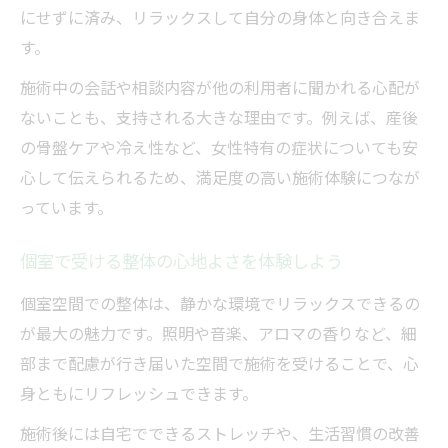
にせずに済み、リラックスして自分の身体と向き合えま
す。
施術中の会話や相談内容が他の利用者に聞かれる心配が
ないことも、支持される大きな理由です。例えば、産後
の骨盤ケアや冷え性など、女性特有の症状についても安
心して伝えられるため、満足度の高い施術体験につなが
っています。
個室で受ける整体の心地よさを体験しよう
個室空間での整体は、静かな環境でリラックスできるの
が最大の魅力です。照明や音楽、アロマの香りなど、細
部まで配慮が行き届いた空間で施術を受けることで、心
身ともにリフレッシュできます。
施術後には自宅でできるストレッチや、生活習慣の改善