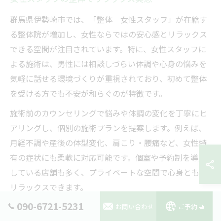
女性スタッフの整体でリラックス実感
群馬県伊勢崎市では、「整体 女性スタッフ」が在籍す
る整体院が増加し、女性ならではの安心感とリラックス
できる空間が注目されています。特に、女性スタッフに
よる施術は、男性には相談しづらい体調や心身の悩みを
気軽に話せる環境づくりが重視されており、初めて整体
を受ける方でも不安が和らぐのが特徴です。
施術前のカウンセリングで悩みや体調の変化を丁寧にヒ
アリングし、個別の施術プランを提案します。例えば、
月経不調や産後の体型変化、肩こり・腰痛など、女性特
有の症状にも柔軟に対応可能です。個室や予約制を導入
している店舗も多く、プライベートな空間で心身ともに
リラックスできます。
090-6721-5231
お問い合わせ
ご予約
整体女性スタッフが導く心身の軽やかさ