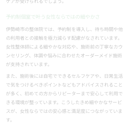
ケアが受けられるでしょう。
予約制個室で叶う女性ならではの細やかさ
伊勢崎市の整体院では、予約制を導入し、待ち時間や他
の利用者との接触を極力減らす配慮がなされています。
女性整体師による細やかな対応や、施術前の丁寧なカウ
ンセリング、体調や悩みに合わせたオーダーメイド施術
が支持されています。
また、施術後には自宅でできるセルフケアや、日常生活
で気をつけるべきポイントなどもアドバイスされること
が多く、初めての方からリピーターまで安心して利用で
きる環境が整っています。こうしたきめ細やかなサービ
スが、女性ならではの安心感と満足度につながっていま
す。