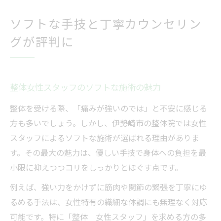
ソフトな手技と丁寧カウンセリン
グが評判に
整体女性スタッフのソフトな施術の魅力
整体を受ける際、「痛みが強いのでは」と不安に感じる
方も多いでしょう。しかし、伊勢崎市の整体院では女性
スタッフによるソフトな施術が選ばれる理由がありま
す。その最大の魅力は、優しい手技で身体への負担を最
小限に抑えつつコリをしっかりとほぐす点です。
例えば、強い力をかけずに筋肉や関節の緊張を丁寧にゆ
るめる手法は、女性特有の繊細な体調にも無理なく対応
可能です。特に「整体 女性スタッフ」を求める方の多