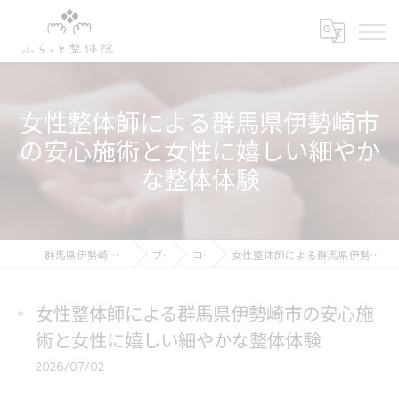
女性整体師による群馬県伊勢崎市
の安心施術と女性に嬉しい細やか
な整体体験
群馬県伊勢崎市の整体ならふらっと整体院
ブログ
コラム
女性整体師による群馬県伊勢崎市の安心施術と女性に嬉しい細やかな整体体験
女性整体師による群馬県伊勢崎市の安心施
術と女性に嬉しい細やかな整体体験
2026/07/02