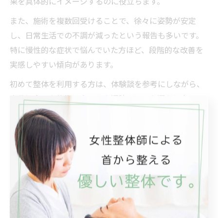
果を具体的にイメージするのに役立ちます。
また、施術を複数回受けることで、徐々に姿勢が安定
し、日常生活での不調が減ったという報告も多いです。
特に慢性的な症状で悩んでいた方ほど、段階的な改善を
実感しやすい傾向があります。
初めて整体を利用する方は、体験談を参考にしながら、
自分に合った施術スタイルや通院ペースを選ぶと良いで
しょう。疑問や不安がある場合は、施術前にしっかりと
相談することが大切です。
整体手技と鍼治療の違いとその特徴を解説
整体手技と鍼治療は、どちらもストレートネックの改善
に用いられる代表的な方法ですが、そのアプローチや特
徴には違いがあります。整体手技は主に骨格や筋肉のバ