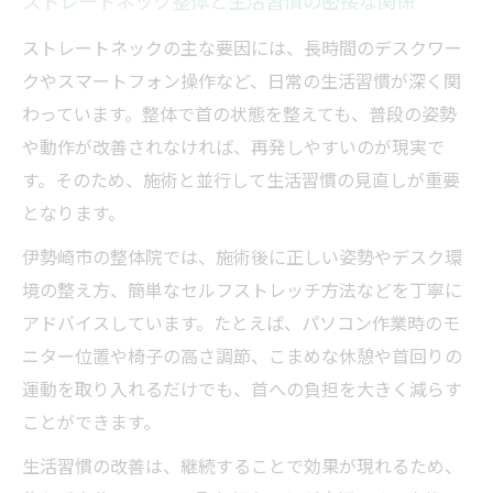
ストレートネック整体と生活習慣の密接な関係
ストレートネック整体で姿勢の根本改善を
ストレートネックの主な要因には、長時間のデスクワー
実現
クやスマートフォン操作など、日常の生活習慣が深く関
整体手技が再発しにくい身体をつくる理由
わっています。整体で首の状態を整えても、普段の姿勢
ストレートネック整体と自己管理のポイン
や動作が改善されなければ、再発しやすいのが現実で
ト
す。そのため、施術と並行して生活習慣の見直しが重要
整体での姿勢矯正と自宅ケアの両立法
となります。
整体手技によるアプローチがもたらす安心
伊勢崎市の整体院では、施術後に正しい姿勢やデスク環
感
境の整え方、簡単なセルフストレッチ方法などを丁寧に
アドバイスしています。たとえば、パソコン作業時のモ
ニター位置や椅子の高さ調節、こまめな休憩や首回りの
運動を取り入れるだけでも、首への負担を大きく減らす
ことができます。
生活習慣の改善は、継続することで効果が現れるため、