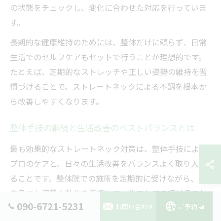
の状態をチェックし、変化に合わせた対応を行っていま
す。
長期的な健康維持のためには、整体だけに頼らず、日常
生活でのセルフケアもセットで行うことが理想的です。
たとえば、定期的なストレッチや正しい姿勢の維持を習
慣づけることで、ストレートネックによる不調を根本か
ら改善しやすくなります。
整体手技の継続と生活改善のベストバランスとは
最も効果的なストレートネック対策は、整体手技による
プロのケアと、日々の生活改善をバランスよく取り入れ
ることです。整体院での施術を定期的に受けながら、ご
自身でも姿勢や動作を意識してセルフケアを続けること
090-6721-5231
お問い合わせ
ご予約
で、より安定した健康状態を維持しやすくなります。