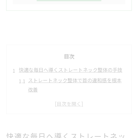
目次
快適な毎日へ導くストレートネック整体の手技
ストレートネック整体で首の違和感を根本
改善
整体手技が快適な日常をサポートする理由
ストレートネック整体と生活習慣の密接な
関係
伊勢崎市の整体で体のバランスを整える方
快適な毎日へ導くストレートネッ