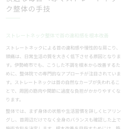
法
ク整体の手技
ストレートネック整体の選び方とポイント
解説
整体手技が生むストレートネック改善の新常識
ストレートネック整体で首の違和感を根本改善
ストレートネック整体手技の効果とは何か
ストレートネックによる首の違和感や慢性的な肩こり、
最新の整体手技で首の歪みを正しく調整
頭痛は、日常生活の質を大きく低下させる原因となりま
整体で実現する持続的なストレートネック
す。伊勢崎市でも、こうした不調を根本から改善するた
改善策
めに、整体院での専門的なアプローチが注目されていま
ストレートネック整体の体験談から学ぶ改
す。ストレートネックは首の自然なカーブが失われるこ
善法
とで、周囲の筋肉や関節に過度な負担がかかりやすくな
整体手技と鍼治療の違いとその特徴を解説
ります。
首の違和感なら整体で根本から見直す方法
整体では、まず身体の状態や生活習慣を詳しくヒアリン
ストレートネック整体で首の不調を根本解
グし、首周辺だけでなく全身のバランスも確認した上で
消
施術方針を決定します。根本改善を目指すためには、筋