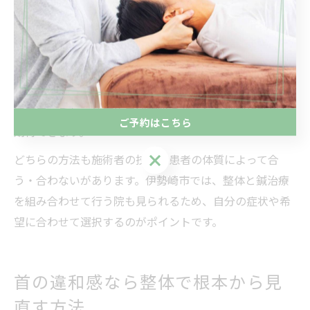
ランスを整えるのに対し、鍼治療は経絡やツボを刺激し
て体内の流れを調整します。
整体は手技による直接的な調整で首のカーブや関節の動
きを改善し、即効性や安全性が高いのが特徴です。一
方、鍼治療は微細な鍼を用いて痛みやコリの根本原因に
アプローチし、体質や自律神経のバランス調整に効果が
ご予約はこちら
期待できます。
ご予約はこちら
どちらの方法も施術者の技術や患者の体質によって合
う・合わないがあります。伊勢崎市では、整体と鍼治療
を組み合わせて行う院も見られるため、自分の症状や希
望に合わせて選択するのがポイントです。
首の違和感なら整体で根本から見