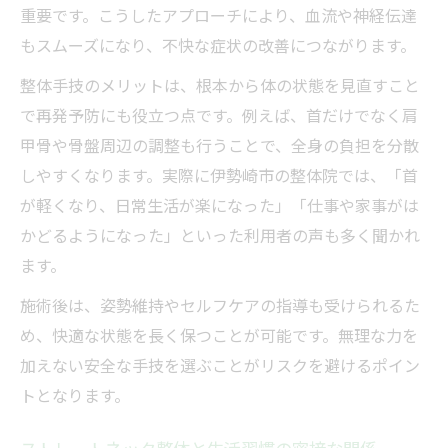
重要です。こうしたアプローチにより、血流や神経伝達
ストレートネック整体と産後骨盤矯正の関
もスムーズになり、不快な症状の改善につながります。
係性
整体手技のメリットは、根本から体の状態を見直すこと
生活習慣と整体手技が組み合わさる改善術
で再発予防にも役立つ点です。例えば、首だけでなく肩
ストレートネック整体と正しい生活習慣の
甲骨や骨盤周辺の調整も行うことで、全身の負担を分散
作り方
しやすくなります。実際に伊勢崎市の整体院では、「首
整体手技と日常の姿勢チェックで再発予防
が軽くなり、日常生活が楽になった」「仕事や家事がは
を実現
かどるようになった」といった利用者の声も多く聞かれ
整体によるアドバイスが生活習慣に与える
ます。
変化
施術後は、姿勢維持やセルフケアの指導も受けられるた
ストレートネック整体で長期的な健康維持
め、快適な状態を長く保つことが可能です。無理な力を
を目指す
加えない安全な手技を選ぶことがリスクを避けるポイン
整体手技の継続と生活改善のベストバラン
トとなります。
スとは
再発しにくい姿勢へ導く整体の魅力とは