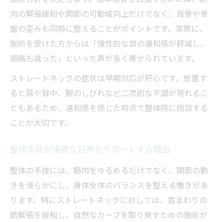
整体によるカウンセリングの重要ポイント
肉の緊張緩和や関節の可動域向上だけでなく、背骨や骨
整体手技で日常の首こりや頭痛を改善へ導
盤の歪みも同時に整えることがポイントです。実際に、
く
施術を受けた方からは「慢性的な首の違和感が軽減し、
生活習慣の見直しとストレートネック整体
頭痛も減った」といった声が多く寄せられています。
の併用効果
ストレートネックの症状は早期対応が肝心です。放置す
整体で首のアーチを回復するための工夫
ると肩や背中、腕のしびれなど二次的な不調が現れるこ
全身バランスから考えるストレートネック整体
ともあるため、違和感を感じた時点で整体院に相談する
ストレートネック整体で全身バランスを整
ことが大切です。
える意義
整体手技が快適な日常をサポートする理由
整体手技が骨盤や背骨の歪みも同時にケア
整体の手技には、筋肉をゆるめるだけでなく、関節の動
全身へのアプローチでストレートネックを
きを滑らかにし、身体全体のバランスを整える働きがあ
改善
ります。特にストレートネックに対しては、首まわりの
伊勢崎市で人気の整体とそのバランス調整
筋緊張を緩和し、自然なカーブを取り戻すための施術が
法