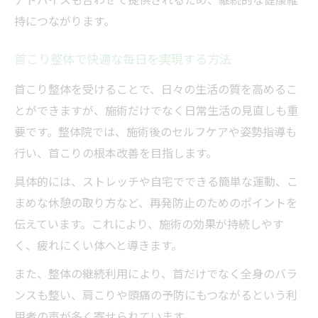
持につながります。
整体の料金や首こり施術内容を確認しよう
首こり整体選びで重視すべきポイントまと
首こり整体で快適な毎日を実現する方法
め
首こり整体を受けることで、日々の生活の質を高めるこ
整体院ごとの首こり施術体験談も参考に
とができますが、施術だけでなく日常生活の見直しも重
首こり整体の費用や通院プランを検討する
要です。整体院では、施術後のセルフケアや姿勢指導も
行い、首こりの根本改善を目指します。
具体的には、ストレッチや自宅でできる簡単な運動、こ
まめな休憩の取り方など、再発防止のためのポイントを
伝えています。これにより、施術の効果が持続しやす
く、疲れにくい体へと導きます。
また、整体の継続利用により、首だけでなく全身のバラ
ンスも整い、肩こりや頭痛の予防にもつながるという利
用者の声が多く寄せられています。