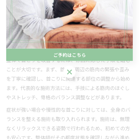
案内されるため、不明点があれば事前に質問しておくと
良いでしょう。伊勢崎市内の整体院では、個々の症状や
希望に合わせて柔軟に対応しているため、安心して相談
できます。
整体で首こりを改善するための手順とは
ご予約はこちら
整体で首こりを改善するには、原因に応じた手順を踏む
ことが大切です。まず、首や肩周辺の筋肉の緊張や歪み
ご予約はこちら
を丁寧に確認し、首こりに関連する部位の調整から始め
ます。代表的な施術方法には、手技による筋肉のほぐし
やストレッチ、骨格のバランス調整などがあります。
症状が強い場合や慢性的な首こりに対しては、全身のバ
ランスを整える施術も取り入れられます。施術は、無理
なくリラックスできる姿勢で行われるため、初めての方
も安心です。整体師がその都度状態を確認しながら進め