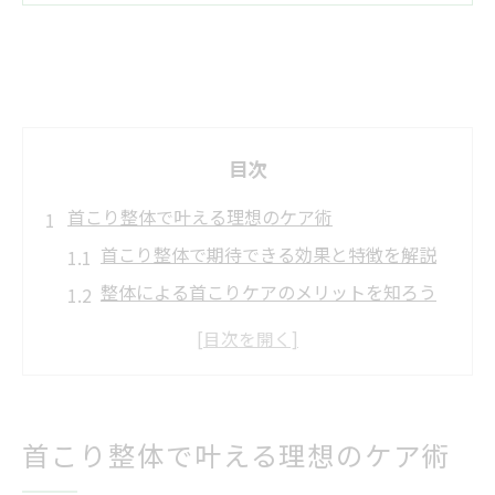
目次
首こり整体で叶える理想のケア術
首こり整体で期待できる効果と特徴を解説
整体による首こりケアのメリットを知ろう
首こり整体で快適な毎日を実現する方法
整体選びで首こり改善を目指すポイント
女性に人気の首こり整体とはどんな施術？
整体の施術内容を知れば安心できる
首こり整体で叶える理想のケア術
首こり整体の主な施術内容と流れを紹介