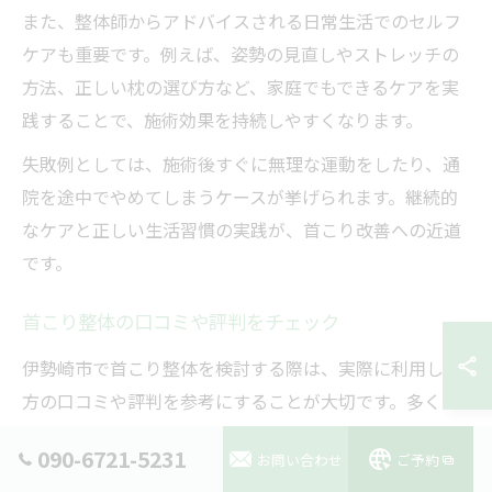
また、整体師からアドバイスされる日常生活でのセルフ
ケアも重要です。例えば、姿勢の見直しやストレッチの
方法、正しい枕の選び方など、家庭でもできるケアを実
践することで、施術効果を持続しやすくなります。
失敗例としては、施術後すぐに無理な運動をしたり、通
院を途中でやめてしまうケースが挙げられます。継続的
なケアと正しい生活習慣の実践が、首こり改善への近道
です。
首こり整体の口コミや評判をチェック
伊勢崎市で首こり整体を検討する際は、実際に利用した
方の口コミや評判を参考にすることが大切です。多くの
口コミでは「説明が丁寧」「効果を実感できた」「院内
090-6721-5231
お問い合わせ
ご予約
が清潔で安心」といった評価が目立ちます。