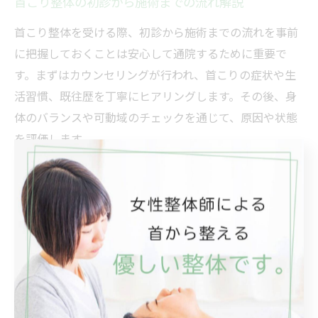
首こり整体の初診から施術までの流れ解説
首こり整体を受ける際、初診から施術までの流れを事前
に把握しておくことは安心して通院するために重要で
す。まずはカウンセリングが行われ、首こりの症状や生
活習慣、既往歴を丁寧にヒアリングします。その後、身
体のバランスや可動域のチェックを通じて、原因や状態
を評価します。
カウンセリングの内容をもとに、施術方針や具体的なア
プローチが決定され、施術に入ります。施術は痛みの有
無や体調に応じて無理のない範囲で進められ、リラック
スした環境で行われるのが特徴です。施術後には、今後
の施術計画や日常生活での注意点について説明がありま
す。
初診時には、施術時間や料金体系、通院頻度についても