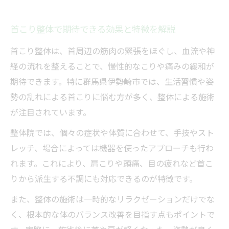
整体で行う首こりへの具体的なアプローチ
法
首こり整体で期待できる効果と特徴を解説
首こり整体のカウンセリング内容をチェッ
首こり整体は、首周辺の筋肉の緊張をほぐし、血流や神
ク
経の流れを整えることで、慢性的なこりや痛みの緩和が
安心して受けられる首こり整体のポイント
期待できます。特に群馬県伊勢崎市では、生活習慣や姿
整体院でよくある首こり施術メニュー例
勢の乱れによる首こりに悩む方が多く、整体による施術
首こり改善を目指す方への整体の流れ
が注目されています。
首こり整体の初診から施術までの流れ解説
整体院では、個々の症状や体質に合わせて、手技やスト
整体で首こりを改善するための手順とは
レッチ、場合によっては機器を使ったアプローチも行わ
首こり整体の事前相談で確認すべき点
れます。これにより、肩こりや頭痛、目の疲れなど首こ
りから派生する不調にも対応できるのが特徴です。
施術後の首こりケアやアドバイスを活用
首こり整体の通院頻度と効果の目安を紹介
また、整体の施術は一時的なリラクゼーションだけでな
く、根本的な体のバランス改善を目指す点もポイントで
女性に嬉しい整体の選び方もご紹介