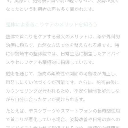
す。実際に、施術後に首や肩が軽くなった、姿勢が良く
女性目線で選ぶ首こり整体のポイント
なったという利用者の声も多く聞かれます。
首こり整体で安心できる女性向け施術内容
整体選びで気をつけたい首こりケアの特徴
整体による首こりケアのメリットを知ろう
女性におすすめの首こり整体院の選び方
整体で首こりをケアする最大のメリットは、薬や外科的
首こり整体でプライバシー配慮も重視しよ
治療に頼らず、自然な方法で体を整えられる点です。特
う
に伊勢崎市の整体院では、日常生活に根差したアドバイ
伊勢崎市で注目される首こり整体体験
スやセルフケアも積極的に指導しています。
首こり整体の体験で感じた変化と効果
施術を通じて、筋肉の柔軟性や関節の可動域が向上し、
伊勢崎市で人気の首こり整体の特徴紹介
再発しにくい体づくりが可能です。さらに、施術前後に
首こり整体体験談から分かる施術の魅力
カウンセリングが行われるため、不安や疑問を解消しな
整体体験を通じて首こり改善を実感しよう
がら自分に合ったケアが受けられます。
首こり整体の口コミや評判をチェック
たとえば、デスクワークやスマートフォンの長時間使用
納得できる整体の選び方とポイント
で首こりが悪化している場合、姿勢改善や日常の癖への
首こり整体を比較する際の判断基準とは
アドバイスも合わせて提供されるため、継続的な健康維